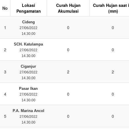
Lokasi
Curah Hujan
Curah Hujan saat 
No
Pengamatan
Akumulasi
(mm)
Cideng
1
0
0
27/06/2022
14.30.00
SCH. Katulampa
2
0
0
27/06/2022
14.30.00
Ciganjur
3
2
2
27/06/2022
14.30.00
Pasar Ikan
4
0
0
27/06/2022
14.30.00
P.A. Marina Ancol
5
0
0
27/06/2022
14.30.00