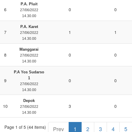
P.A. Pluit
6
0
0
27/06/2022
14.30.00
P.A. Karet
7
1
1
27/06/2022
14.30.00
Manggarai
8
0
0
27/06/2022
14.30.00
P.A Yos Sudarso
1
9
0
0
27/06/2022
14.30.00
Depok
10
3
0
27/06/2022
14.30.00
Page 1 of 5 (44 items)
Prev
1
2
3
4
5