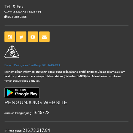
Tel. & Fax
021-3846608 / 3848435
021-3850255
Sistem Peringatan Dini Banjir DKI JAKARTA
Menampilkan informasi status tinggi air sungai di Jakarta, grafik tinggi muka air selama 24 jam
terakhir, prakiraan cuaca wilayah Jabodetabek (Data dari BMKG) dan Memberikan notifikasi
terkait status siaga pintu air.
PENGUNJUNG WEBSITE
1645722
Jumlah Pengunjung:
216.73.217.84
IP Pengguna: